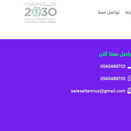
نة
تواصل معنا
اصل معنا الان
0540486703
0540486703
saleseltamiuz@gmail.com