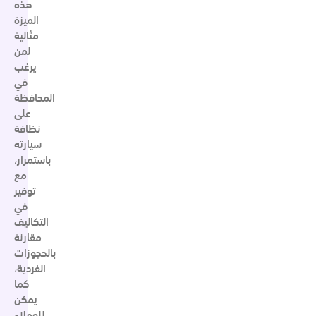
هذه
الميزة
مثالية
لمن
يرغب
في
المحافظة
على
نظافة
سيارته
باستمرار،
مع
توفير
في
التكاليف
مقارنة
بالحجوزات
الفردية،
كما
يمكن
للعملاء