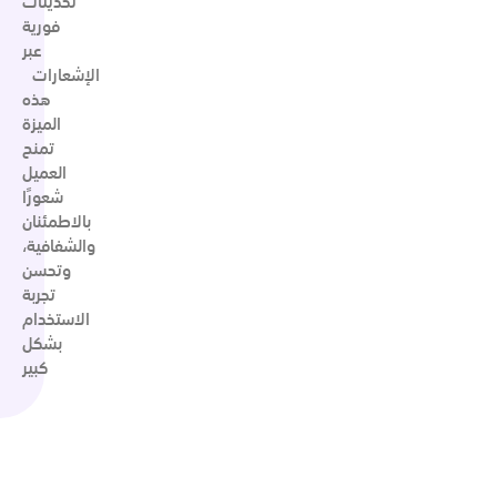
تحديثات
فورية
عبر
الإشعارات
هذه
الميزة
تمنح
العميل
شعورًا
بالاطمئنان
والشفافية،
وتحسن
تجربة
الاستخدام
بشكل
كبير