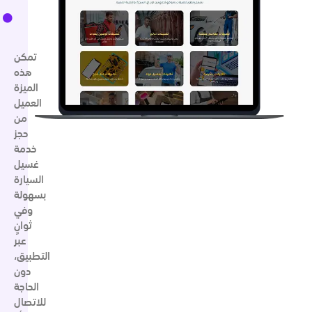
تمكن
هذه
الميزة
العميل
من
حجز
خدمة
غسيل
السيارة
بسهولة
وفي
ثوانٍ
عبر
التطبيق،
دون
الحاجة
للاتصال