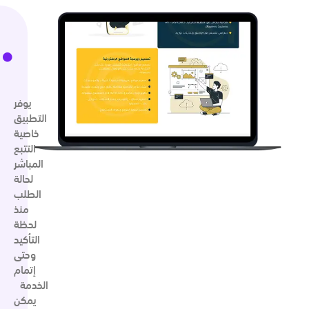
يوفر
التطبيق
خاصية
التتبع
المباشر
لحالة
الطلب
منذ
لحظة
التأكيد
وحتى
إتمام
الخدمة
يمكن