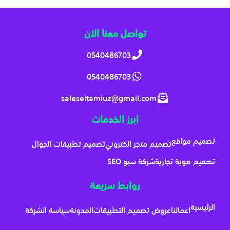
تواصل معنا الان
0540486703
0540486703
saleseltamiuz@gmail.com
ابرز الخدمات
تصميم مواقع
تصميم متجر الكتروني
تصميم تطبيقات الجوال
تصميم هوية تجارية
شركة سيو SEO
روابط سريعة
الرئيسية
اعمالنا
عروض تصميم التطبيقات
المدونة
سياسة الشركة