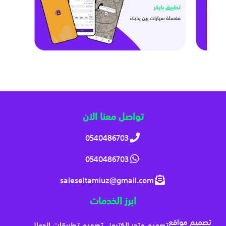
تواصل معنا الان
0540486703
0540486703
saleseltamiuz@gmail.com
ابرز الخدمات
تصميم مواقع
تصميم متجر الكتروني
تصميم تطبيقات الجوال