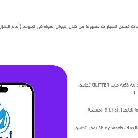
 غسيل السيارات بسهولة من خلال الجوال، سواء في الموقع (أمام المنزل أ
تطبيق GLITTER هو تطبيق مبتكر لخدمات غسيل السيارات في الرياض، يقدم تجربة ميدانية ذكية حيث
زر
للاتصال أو زيارة المغسلة
يوفر تطبيق Shiny wash إمكانية طلب الغسيل في الموقع (المنزل أو العمل)، مما يزيد من رضا العملاء