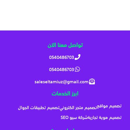
تواصل معنا الان
0540486703
0540486703
saleseltamiuz@gmail.com
ابرز الخدمات
تصميم مواقع
تصميم متجر الكتروني
تصميم تطبيقات الجوال
تصميم هوية تجارية
شركة سيو SEO